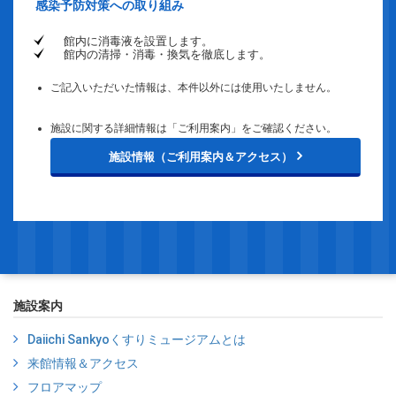
感染予防対策への取り組み
館内に消毒液を設置します。
館内の清掃・消毒・換気を徹底します。
ご記入いただいた情報は、本件以外には使用いたしません。
施設に関する詳細情報は「ご利用案内」をご確認ください。
施設情報（ご利用案内＆アクセス）
施設案内
Daiichi Sankyoくすりミュージアムとは
来館情報＆アクセス
フロアマップ