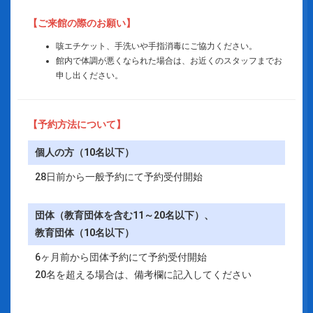
【ご来館の際のお願い】
咳エチケット、手洗いや手指消毒にご協力ください。
館内で体調が悪くなられた場合は、お近くのスタッフまでお
申し出ください。
【予約方法について】
個人の方（10名以下）
28日前から一般予約にて予約受付開始
団体（教育団体を含む11～20名以下）、
教育団体（10名以下）
6ヶ月前から団体予約にて予約受付開始
20名を超える場合は、備考欄に記入してください