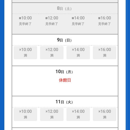
8
■10:00
■12:00
■14:00
■16:00
見学終了
見学終了
見学終了
見学終了
9
×10:00
×12:00
×14:00
×16:00
満
満
満
満
10
休館日
11
×10:00
×12:00
×14:00
×16:00
満
満
満
満