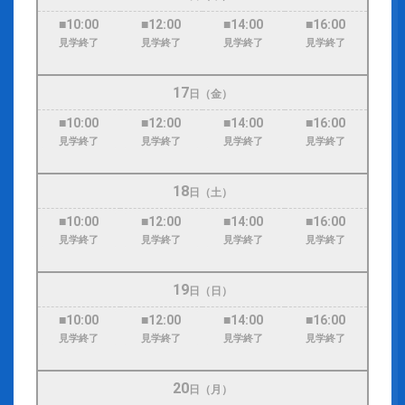
■10:00
■12:00
■14:00
■16:00
見学終了
見学終了
見学終了
見学終了
17
■10:00
■12:00
■14:00
■16:00
見学終了
見学終了
見学終了
見学終了
18
■10:00
■12:00
■14:00
■16:00
見学終了
見学終了
見学終了
見学終了
19
■10:00
■12:00
■14:00
■16:00
見学終了
見学終了
見学終了
見学終了
20