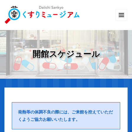
開館スケジュール
発熱等の体調不良の際には、ご来館を控えていただ
くようご協力お願いいたします。