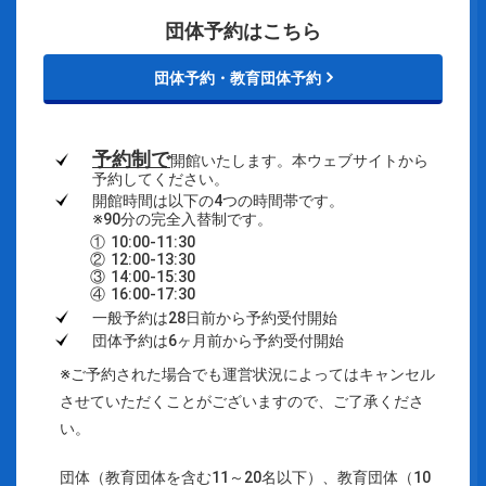
団体予約はこちら
団体予約・教育団体予約
予約制で
開館いたします。本ウェブサイトから
予約してください。
開館時間は以下の4つの時間帯です。
※90分の完全入替制です。
①
10:00-11:30
②
12:00-13:30
③
14:00-15:30
④
16:00-17:30
一般予約は28日前から予約受付開始
団体予約は6ヶ月前から予約受付開始
※ご予約された場合でも運営状況によってはキャンセル
させていただくことがございますので、ご了承くださ
い。
団体（教育団体を含む11～20名以下）、教育団体（10