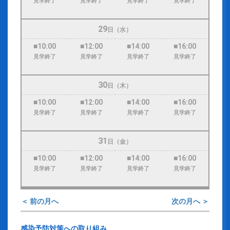
見学終了
見学終了
見学終了
見学終了
29
■10:00
■12:00
■14:00
■16:00
見学終了
見学終了
見学終了
見学終了
30
■10:00
■12:00
■14:00
■16:00
見学終了
見学終了
見学終了
見学終了
31
■10:00
■12:00
■14:00
■16:00
見学終了
見学終了
見学終了
見学終了
＜ 前の月へ
次の月へ ＞
感染予防対策への取り組み