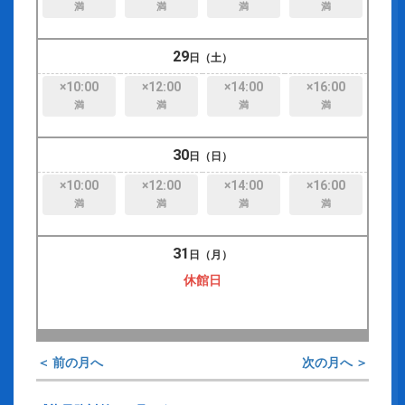
満
満
満
満
29
×10:00
×12:00
×14:00
×16:00
満
満
満
満
30
×10:00
×12:00
×14:00
×16:00
満
満
満
満
31
休館日
＜ 前の月へ
次の月へ ＞