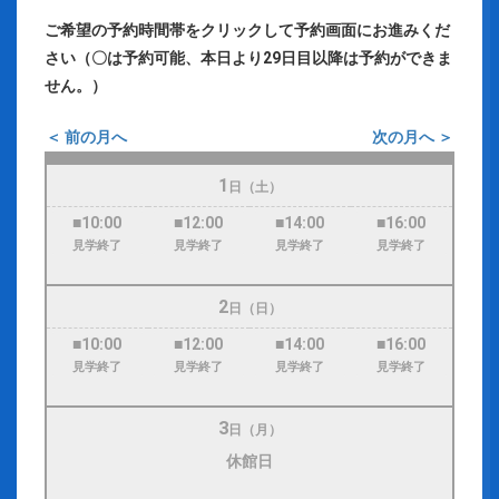
ご希望の予約時間帯をクリックして予約画面にお進みくだ
さい（〇は予約可能、本日より29日目以降は予約ができま
せん。）
＜ 前の月へ
次の月へ ＞
1
■10:00
■12:00
■14:00
■16:00
見学終了
見学終了
見学終了
見学終了
2
■10:00
■12:00
■14:00
■16:00
見学終了
見学終了
見学終了
見学終了
3
休館日