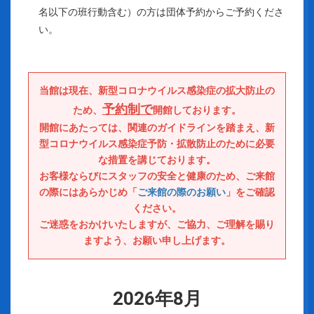
名以下の班行動含む）の方は団体予約からご予約くださ
い。
当館は現在、新型コロナウイルス感染症の拡大防止の
予約制で
ため、
開館しております。
開館にあたっては、関連のガイドラインを踏まえ、新
型コロナウイルス感染症予防・拡散防止のために必要
な措置を講じております。
お客様ならびにスタッフの安全と健康のため、ご来館
の際にはあらかじめ「
ご来館の際のお願い
」をご確認
ください。
ご迷惑をおかけいたしますが、ご協力、ご理解を賜り
ますよう、お願い申し上げます。
2026年8月