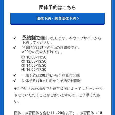
団体予約はこちら
団体予約・教育団体予約
予約制で
開館いたします。本ウェブサイトから
予約してください。
開館時間は以下の4つの時間帯です。
※90分の完全入替制です。
①
10:00-11:30
②
12:00-13:30
③
14:00-15:30
④
16:00-17:30
一般予約は28日前から予約受付開始
団体予約は6ヶ月前から予約受付開始
※ご予約された場合でも運営状況によってはキャンセル
させていただくことがございますので、ご了承くださ
い。
団体（教育団体を含む11～20名以下）、教育団体（10