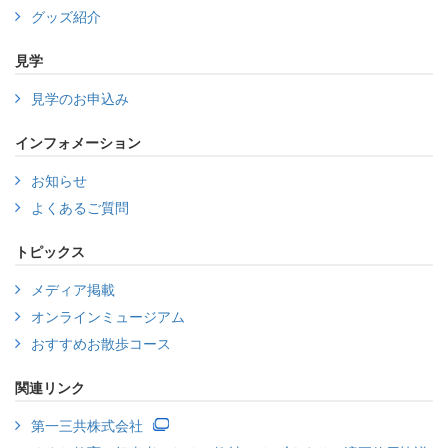
グッズ紹介
見学
見学のお申込み
インフォメーション
お知らせ
よくあるご質問
トピックス
メディア掲載
オンラインミュージアム
おすすめお散歩コース
関連リンク
第一三共株式会社