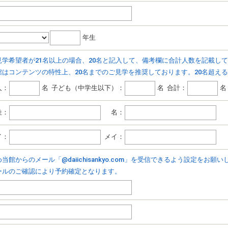
年生
見学希望者が21名以上の場合、20名と記入して、備考欄に合計人数を記載し
館はコンテンツの特性上、20名までのご見学を推奨しております。20名超える
人：
名
子ども（中学生以下）：
名
合計：
名
：
名：
イ：
メイ：
当館からのメール「@daiichisankyo.com」を受信できるよう設定をお願
ールのご確認により予約確定となります。