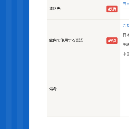
当
連絡先
ご
日
館内で使用する言語
英
中
備考