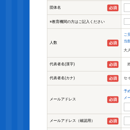
団体名
※教育機関の方はご記入ください
ご
当
人数
大
代表者名(漢字)
姓
代表者名(カナ)
セ
予め
メ
メールアドレス
メールアドレス（確認用）