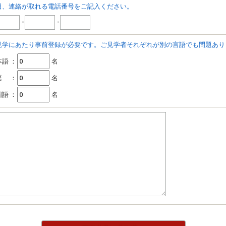
日、連絡が取れる電話番号をご記入ください。
-
-
見学にあたり事前登録が必要です。ご見学者それぞれが別の言語でも問題あり
本語
：
名
語
：
名
国語
：
名