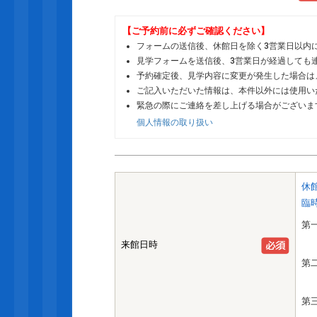
【ご予約前に必ずご確認ください】
フォームの送信後、休館日を除く3営業日以内
見学フォームを送信後、3営業日が経過しても
予約確定後、見学内容に変更が発生した場合は
ご記入いただいた情報は、本件以外には使用い
緊急の際にご連絡を差し上げる場合がございま
個人情報の取り扱い
休
臨
第
来館日時
第
第