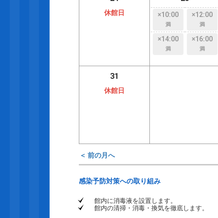
休館日
×10:00
×12:00
満
満
×14:00
×16:00
満
満
31
休館日
＜ 前の月へ
感染予防対策への取り組み
館内に消毒液を設置します。
館内の清掃・消毒・換気を徹底します。